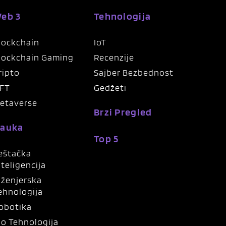
eb 3
Tehnologija
lockchain
IoT
lockchain Gaming
Recenzije
ripto
Sajber Bezbednost
FT
Gedžeti
etaverse
Brzi Pregled
auka
Top 5
eštačka
nteligencija
nženjerska
ehnologija
obotika
io Tehnologija