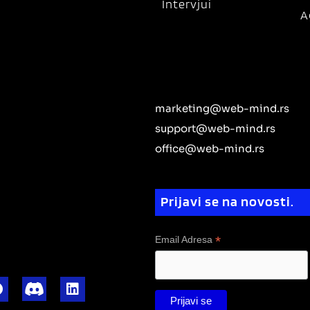
Intervjui
A
marketing@web-mind.rs
support@web-mind.rs
office@web-mind.rs
Prijavi se na novosti.
*
Email Adresa
F
L
a
i