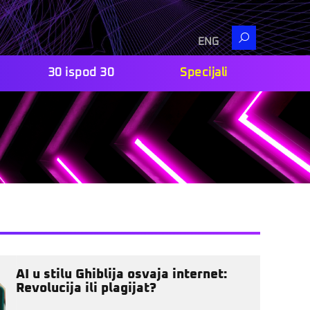
Search
ENG
30 ispod 30
Specijali
AI u stilu Ghiblija osvaja internet:
Revolucija ili plagijat?