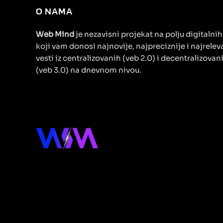
O NAMA
Web Mind
je nezavisni projekat na polju digitalni
koji vam donosi najnovije, najpreciznije i najrelev
vesti iz centralizovanih (veb 2.0) i decentralizovan
(veb 3.0) na dnevnom nivou.