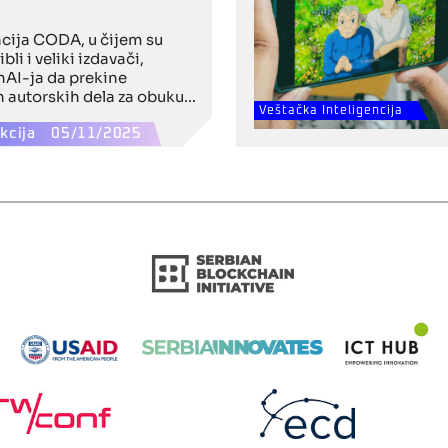
cija CODA, u čijem su
li i veliki izdavači,
enAI-ja da prekine
h autorskih dela za obuku
ije bez izričite dozvole.
Veštačka Inteligencija
poglavlje u globalnoj
kcija
05/11/2025
 prestaje inspiracija, a
na upotreba zaštićenog