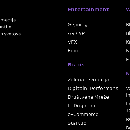
Entertainment
W
h medija
Gejming
B
antije
AR / VR
B
ih svetova
VFX
K
Film
N
M
Biznis
N
Zelena revolucija
Digitalni Performans
V
I
Društvene Mreže
I
IT Događaji
T
e-Commerce
R
Startup
B