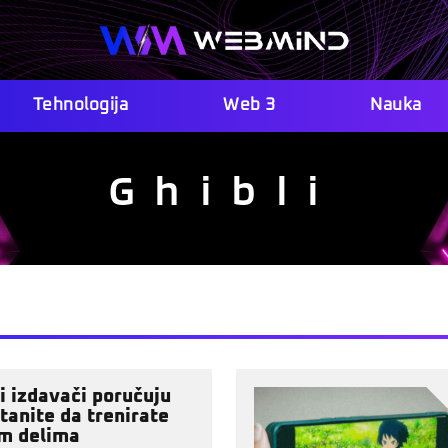
Tehnologija
Web 3
Nauka
Ghibli
ki izdavači poručuju
tanite da trenirate
m delima