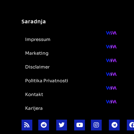
Saradnja
Impressum
Marketing
Disclaimer
Politika Privatnosti
Kontakt
Karijera
R
R
T
Y
I
T
s
e
w
o
n
e