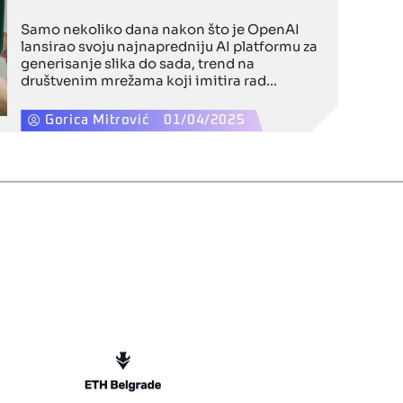
Samo nekoliko dana nakon što je OpenAI
lansirao svoju najnapredniju AI platformu za
generisanje slika do sada, trend na
društvenim mrežama koji imitira rad
japanskog animacijskog studija Studio
Ghibli pokazuje i snagu ove tehnologije i
Gorica Mitrović
01/04/2025
zabrinutost zbog autorskih prava.