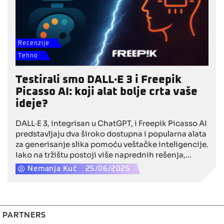
Recenzije
Tehno
Testirali smo DALL·E 3 i Freepik
Picasso AI: koji alat bolje crta vaše
ideje?
DALL·E 3, integrisan u ChatGPT, i Freepik Picasso AI
predstavljaju dva široko dostupna i popularna alata
za generisanje slika pomoću veštačke inteligencije.
Iako na tržištu postoji više naprednih rešenja,
fokusirali smo se na ove platforme zbog njihove
Nemanja Kuč
25/06/2025
jednostavne upotrebe i pogodnosti za komercijalni
rad. Testirali smo ih na identičnom promptu kako
bismo uporedili kreativnost, realizam i korisničko
iskustvo.
PARTNERS