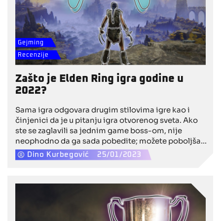
Gejming
Recenzije
Zašto je Elden Ring igra godine u
2022?
Sama igra odgovara drugim stilovima igre kao i
činjenici da je u pitanju igra otvorenog sveta. Ako
ste se zaglavili sa jednim game boss-om, nije
neophodno da ga sada pobedite; možete poboljšati
opremu i vratiti se igranju. To u suštini znači da
Dino Kurbegović
25/01/2023
prepreke nisu nepremostive, pa se tako broj
obožavalaca video igre uvećava. Zahvaljujući
doterivanju osnovne mehanike igre koju je napravio
FromSoftware, većina kritičara zaljubi se u ER.