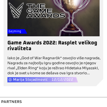
Gejming
Game Awards 2022: Rasplet velikog
rivaliteta
Iako je „God of War Ragnarök“ osvojio više nagrada,
Nagradu za najbolju igru godine osvojio je njegov
rival „Elden Ring“ koju je režirao Hidetaka Miyazaki,
dok je svet u kome se dešava ova igra stvorio
George R. R. Martin.
Marija Stojadinović
12/12/2022
PARTNERS