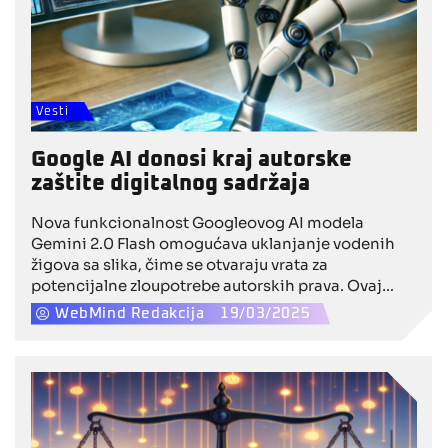
Vesti
Google AI donosi kraj autorske
zaštite digitalnog sadržaja
Nova funkcionalnost Googleovog AI modela
Gemini 2.0 Flash omogućava uklanjanje vodenih
žigova sa slika, čime se otvaraju vrata za
potencijalne zloupotrebe autorskih prava. Ovaj
tehnološki iskorak izazvao je zabrinutost među
WebMind Redakcija
19/03/2025
kreatorima sadržaja, pravnim stručnjacima i
konkurentskim kompanijama.