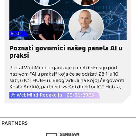
Vesti
Poznati govornici našeg panela AI u
praksi
Portal WebMind organizuje panel diskusiju pod
nazivom ”AI u praksi” koja će se održati 28.1. u 10
sati, u ICT HUB-u u Beogradu, a na kojoj će govoriti
Kosta Andrić, partner i izvršni direktor ICT Hub-a,
Vladimir Ćosic, kreativni direktor Represent
WebMind Redakcija
23/01/2025
Communications, Filip Bovan, ESEM Business
School i Pavle Zlatić, Senior Technical Lead for
Digital Development.
PARTNERS