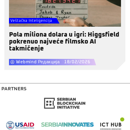
Veštačka Inteligencija
Pola miliona dolara u igri: Higgsfield
pokrenuo najveće filmsko AI
takmičenje
Webmind Редакција
18/02/2026
PARTNERS