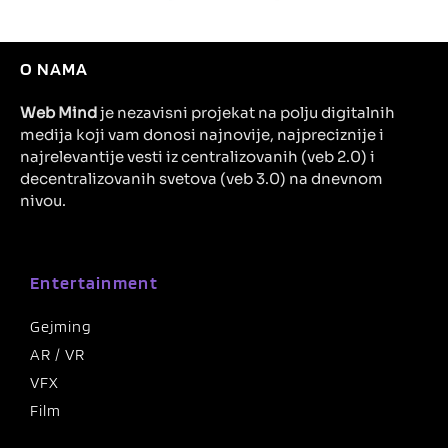
O NAMA
Web Mind
je nezavisni projekat na polju digitalnih
medija koji vam donosi najnovije, najpreciznije i
najrelevantije vesti iz centralizovanih (veb 2.0) i
decentralizovanih svetova (veb 3.0) na dnevnom
nivou.
Entertainment
Gejming
AR / VR
VFX
Film