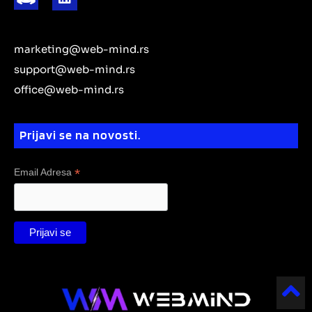
i
i
t
u
a
g
b
n
t
e
b
g
r
o
k
r
e
r
a
o
e
marketing@web-mind.rs
a
m
k
d
m
support@web-mind.rs
i
office@web-mind.rs
n
Prijavi se na novosti.
*
Email Adresa